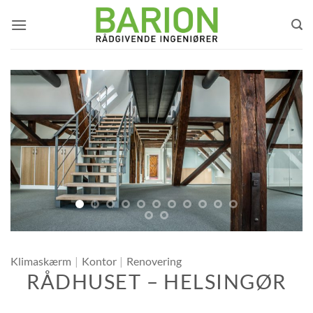
Fortsæt
til
indhold
Klimaskærm
|
Kontor
|
Renovering
RÅDHUSET – HELSINGØR